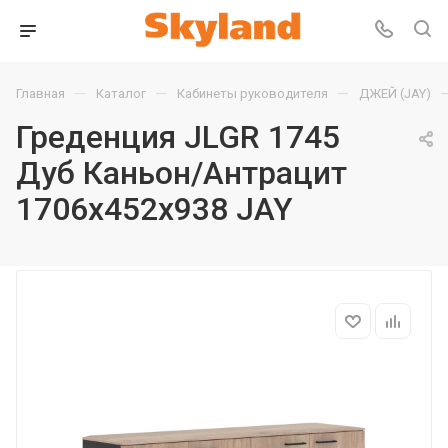
—
—
—
Главная
Каталог
Кабинеты руководителя
ДЖЕЙ (JAY)
Греденция JLGR 1745
Дуб Каньон/Антрацит
1706х452х938 JAY