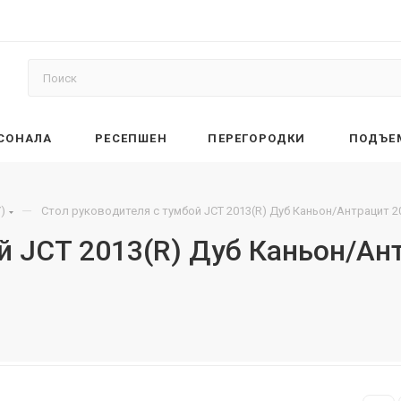
РСОНАЛА
РЕСЕПШЕН
ПЕРЕГОРОДКИ
ПОДЪЕ
—
)
Стол руководителя с тумбой JCT 2013(R) Дуб Каньон/Антрацит 2
й JCT 2013(R) Дуб Каньон/Ан