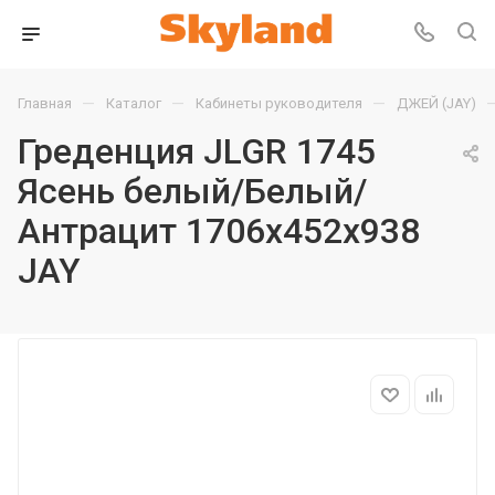
—
—
—
Главная
Каталог
Кабинеты руководителя
ДЖЕЙ (JAY)
Греденция JLGR 1745
Ясень белый/Белый/
Антрацит 1706х452х938
JAY