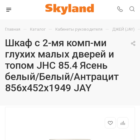
—
—
—
Главная
Каталог
Кабинеты руководителя
ДЖЕЙ (JAY)
Шкаф с 2-мя комп-ми
глухих малых дверей и
топом JHC 85.4 Ясень
белый/Белый/Антрацит
856х452х1949 JAY