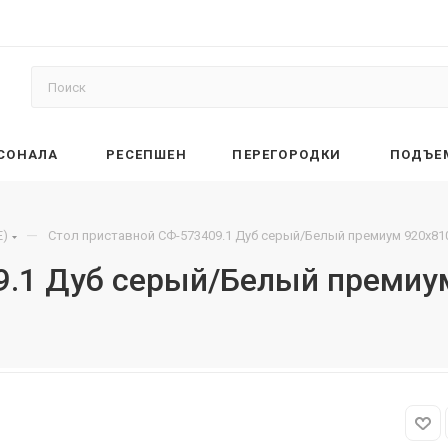
РСОНАЛА
РЕСЕПШЕН
ПЕРЕГОРОДКИ
ПОДЪЕ
—
E)
Стол приставной СФ-573409.1 Дуб серый/Белый премиум 920х810
9.1 Дуб серый/Белый премиу