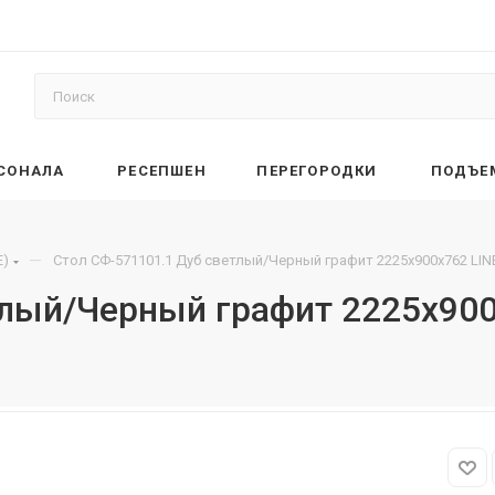
РСОНАЛА
РЕСЕПШЕН
ПЕРЕГОРОДКИ
ПОДЪЕ
—
E)
Стол СФ-571101.1 Дуб светлый/Черный графит 2225х900х762 LIN
тлый/Черный графит 2225х900