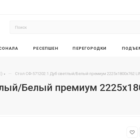
РСОНАЛА
РЕСЕПШЕН
ПЕРЕГОРОДКИ
ПОДЪЕ
—
E)
Стол СФ-571202.1 Дуб светлый/Белый премиум 2225х1800х762 LI
тлый/Белый премиум 2225х18