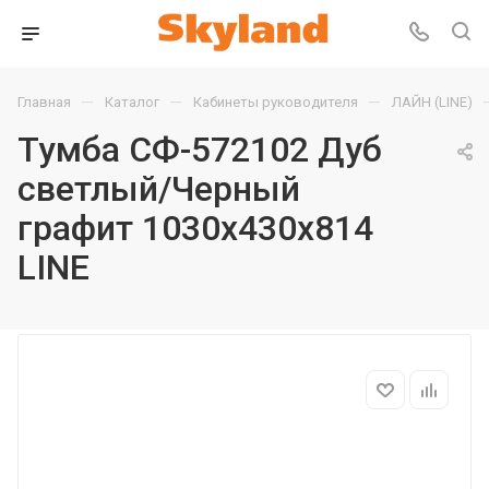
—
—
—
Главная
Каталог
Кабинеты руководителя
ЛАЙН (LINE)
Тумба СФ-572102 Дуб
светлый/Черный
графит 1030х430х814
LINE