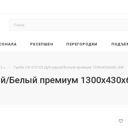
РСОНАЛА
РЕСЕПШЕН
ПЕРЕГОРОДКИ
ПОДЪЕ
—
E)
Тумба СФ-572103 Дуб серый/Белый премиум 1300х430х645 LINE
й/Белый премиум 1300х430х6