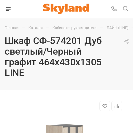
—
—
—
Главная
Каталог
Кабинеты руководителя
ЛАЙН (LINE)
Шкаф СФ-574201 Дуб
светлый/Черный
графит 464х430х1305
LINE