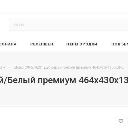
РСОНАЛА
РЕСЕПШЕН
ПЕРЕГОРОДКИ
ПОДЪЕ
—
E)
Шкаф СФ-574201 Дуб серый/Белый премиум 464х430х1305 LINE
й/Белый премиум 464х430х13