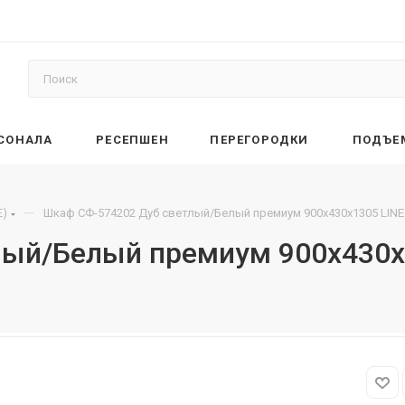
РСОНАЛА
РЕСЕПШЕН
ПЕРЕГОРОДКИ
ПОДЪЕ
—
E)
Шкаф СФ-574202 Дуб светлый/Белый премиум 900х430х1305 LINE
лый/Белый премиум 900х430х