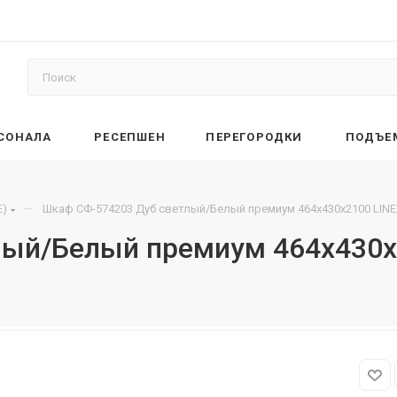
РСОНАЛА
РЕСЕПШЕН
ПЕРЕГОРОДКИ
ПОДЪЕ
—
E)
Шкаф СФ-574203 Дуб светлый/Белый премиум 464х430х2100 LINE
лый/Белый премиум 464х430х