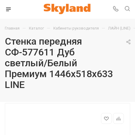
—
—
—
Главная
Каталог
Кабинеты руководителя
ЛАЙН (LINE)
Стенка передняя
СФ-577611 Дуб
светлый/Белый
Премиум 1446х518х633
LINE