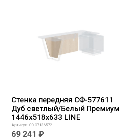
Стенка передняя СФ-577611
Дуб светлый/Белый Премиум
1446х518х633 LINE
Артикул:
00-07136572
69 241
₽