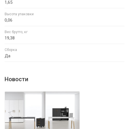
1,65
Высота упаковки
0,06
Вес брутто, кг
19,38
Сборка
Да
Новости