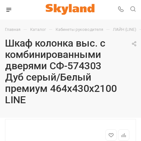
—
—
—
Главная
Каталог
Кабинеты руководителя
ЛАЙН (LINE)
Шкаф колонка выс. с
комбинированными
дверями СФ-574303
Дуб серый/Белый
премиум 464х430х2100
LINE