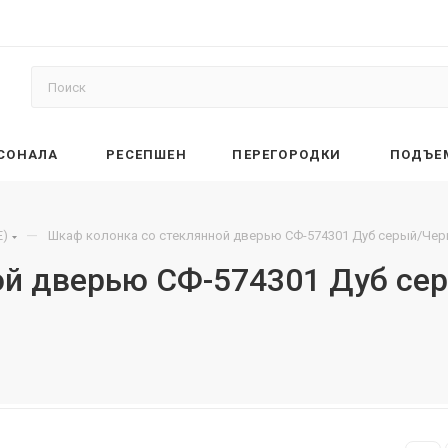
РСОНАЛА
РЕСЕПШЕН
ПЕРЕГОРОДКИ
ПОДЪЕ
—
E)
Шкаф колонка со стеклянной дверью СФ-574301 Дуб серый/Черн
ой дверью СФ-574301 Дуб се