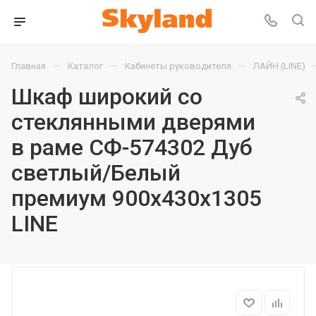
—
—
—
Главная
Каталог
Кабинеты руководителя
ЛАЙН (LINE)
Шкаф широкий со
стеклянными дверями
в раме СФ-574302 Дуб
светлый/Белый
премиум 900х430х1305
LINE