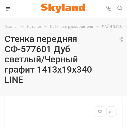
—
—
—
Главная
Каталог
Кабинеты руководителя
ЛАЙН (LINE)
Стенка передняя
СФ-577601 Дуб
светлый/Черный
графит 1413х19х340
LINE