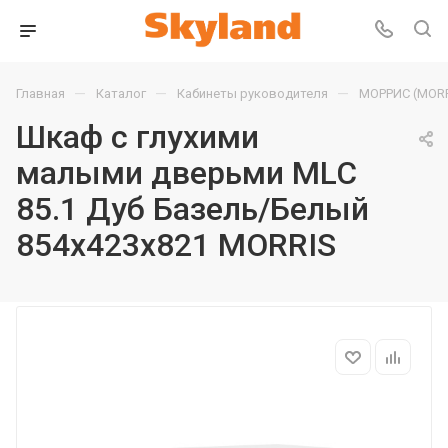
—
—
—
Главная
Каталог
Кабинеты руководителя
МОРРИС (MORR
Шкаф с глухими
малыми дверьми MLC
85.1 Дуб Базель/Белый
854х423х821 MORRIS