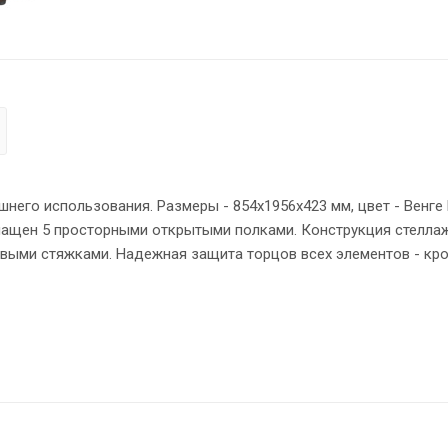
его использования. Размеры - 854х1956х423 мм, цвет - Венге 
снащен 5 просторными открытыми полками. Конструкция стелла
ыми стяжками. Надежная защита торцов всех элементов - кр
тойчивость на неровном полу.