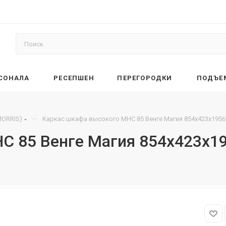
РСОНАЛА
РЕСЕПШЕН
ПЕРЕГОРОДКИ
ПОДЪЕ
—
ORRIS)
Каркас шкафа высокого MHC 85 Венге Магия 854х423х195
C 85 Венге Магия 854х423х1