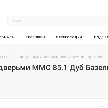
РСОНАЛА
РЕСЕПШЕН
ПЕРЕГОРОДКИ
ПОДЪЕ
—
ORRIS)
Шкаф с глухими средними дверьми MMC 85.1 Дуб Базель/В
дверьми MMC 85.1 Дуб Базел