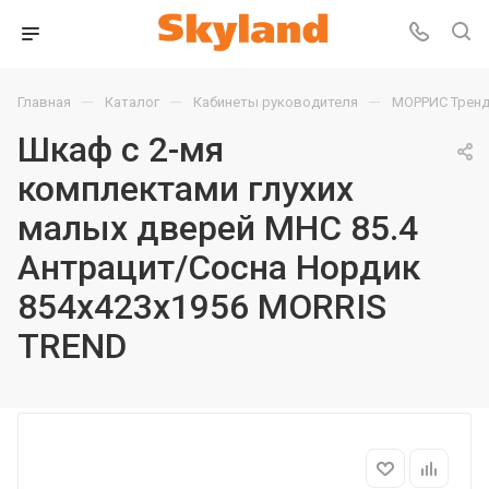
—
—
—
Главная
Каталог
Кабинеты руководителя
МОРРИС Тренд
Шкаф с 2-мя
комплектами глухих
малых дверей MHC 85.4
Антрацит/Сосна Нордик
854х423х1956 MORRIS
TREND