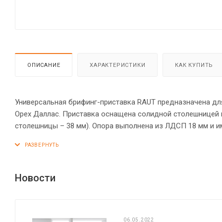
ОПИСАНИЕ
ХАРАКТЕРИСТИКИ
КАК КУПИТЬ
Универсальная брифинг-приставка RAUT предназначена для
Орех Даллас. Приставка оснащена солидной столешницей
столешницы – 38 мм). Опора выполнена из ЛДСП 18 мм и и
элементов из ЛДСП – кромка ПВХ. Конструкция приставк
стяжками. Регулируемая по высоте опора обеспечит устойч
Новости
06.05.2022