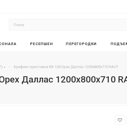
РСОНАЛА
РЕСЕПШЕН
ПЕРЕГОРОДКИ
ПОДЪЕ
—
T)
Брифинг-приставка RB 128 Орех Даллас 1200х800х710 RAUT
 Орех Даллас 1200х800х710 R