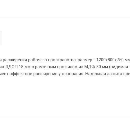
 расширения рабочего пространства, размер - 1200х800х750 мм
 из ЛДСП 18 мм с рамочным профилем из МДФ 30 мм (видимая
меет эффектное расширение у основания. Надежная защита вс
и оснащена прочными силовыми креплениями – эксцентриковым
ивость на неровном полу.