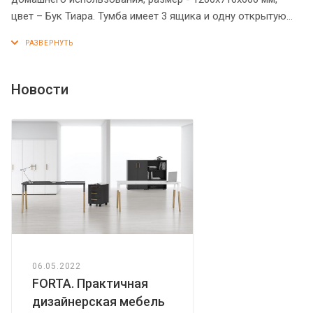
цвет – Бук Тиара. Тумба имеет 3 ящика и одну открытую
полочку. На каждом ящике установлена стильная
металлическая ручка. Верх оснащен солидной
столешницей из ЛДСП 18 мм с рамочным профилем из
МДФ 30 мм (видимая толщина столешницы – 38
Новости
мм)Основание тумбы имеет эффектное расширение.
Надежная защита всех элементов из ЛДСП – кромка ПВХ.
Конструкция тумбы оснащена прочными силовыми
креплениями – эксцентриковыми стяжками. Регулируемые
по высоте опоры обеспечат тумбе устойчивость на
неровном полу.
06.05.2022
FORTA. Практичная
дизайнерская мебель