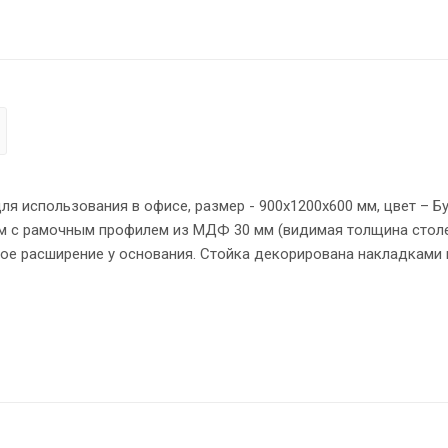
 использования в офисе, размер - 900х1200х600 мм, цвет – Бу
м с рамочным профилем из МДФ 30 мм (видимая толщина стол
ое расширение у основания. Стойка декорирована накладками 
з ЛДСП – кромка ПВХ. Конструкция стойки оснащена прочными
о высоте опоры обеспечат устойчивость на неровном полу.