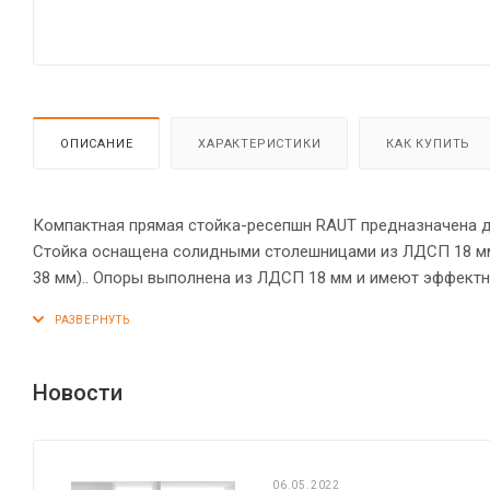
ОПИСАНИЕ
ХАРАКТЕРИСТИКИ
КАК КУПИТЬ
Компактная прямая стойка-ресепшн RAUT предназначена для
Стойка оснащена солидными столешницами из ЛДСП 18 м
38 мм).. Опоры выполнена из ЛДСП 18 мм и имеют эффектн
античной колоннады. Надежная защита всех элементов и
креплениями – эксцентриковыми стяжками. Регулируемые п
Новости
06.05.2022