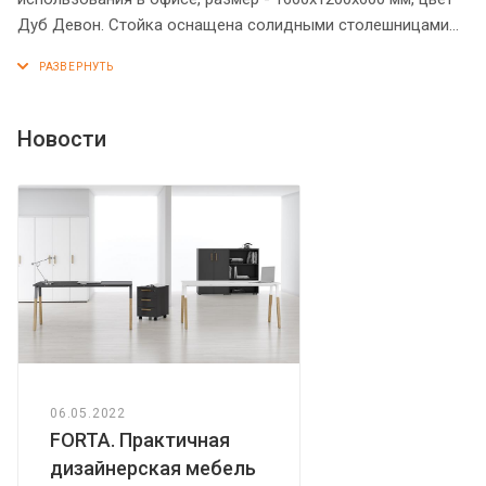
Дуб Девон. Стойка оснащена солидными столешницами
из ЛДСП 18 мм с рамочным профилем из МДФ 30 мм
(видимая толщина столешницы – 38 мм). Опоры выполнена
из ЛДСП 18 мм и имеют эффектное расширение у
основания. Стойка декорирована накладками в стиле
Новости
античной колоннады. Надежная защита всех элементов из
ЛДСП – кромка ПВХ. Конструкция стойки оснащена
прочными силовыми креплениями – эксцентриковыми
стяжками. Регулируемые по высоте опоры обеспечат
устойчивость на неровном полу.
06.05.2022
FORTA. Практичная
дизайнерская мебель