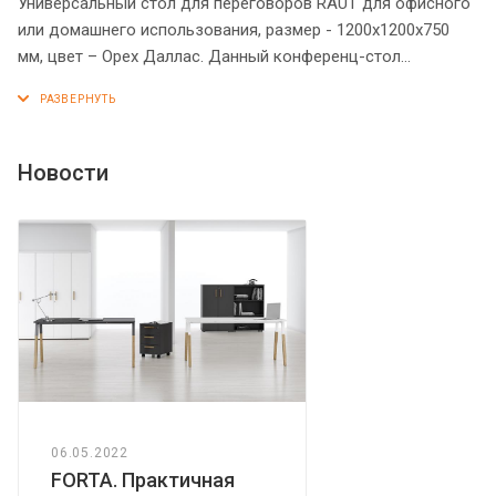
Универсальный стол для переговоров RAUT для офисного
или домашнего использования, размер - 1200х1200х750
мм, цвет – Орех Даллас. Данный конференц-стол
предназначен для комфортного размещения 2-3 человек.
Стол оснащен солидной столешницей из ЛДСП 18 мм с
рамочным профилем из МДФ 30 мм (видимая толщина
столешницы – 38 мм). Прочная широкая опора в виде
Новости
квадрата декорирована стильными накладками и имеет
эффектное расширение у основания. Надежная защита
всех элементов из ЛДСП – кромка ПВХ. Конструкция
стола оснащена прочными силовыми креплениями –
эксцентриковыми стяжками. Регулируемая по высоте
опора обеспечит столу устойчивость на неровном полу.
06.05.2022
FORTA. Практичная