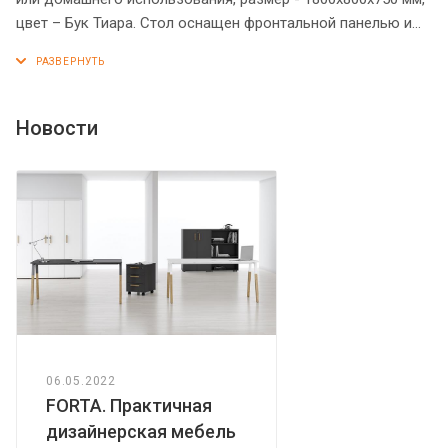
цвет – Бук Тиара. Стол оснащен фронтальной панелью и
солидной столешницей из ЛДСП 18 мм с рамочным
профилем из МДФ 30 мм (видимая толщина столешницы –
38 мм). Прочные опоры из ЛДСП 54 мм имеют эффектное
расширение у основания. Стол оснащен дополнительной
Новости
царгой для увеличения жесткости столешницы. Надежная
защита всех элементов из ЛДСП – кромка ПВХ.
Конструкция стола оснащена прочными силовыми
креплениями – эксцентриковыми стяжками. Регулируемые
по высоте опоры обеспечат столу устойчивость на
неровном полу.
06.05.2022
FORTA. Практичная
дизайнерская мебель