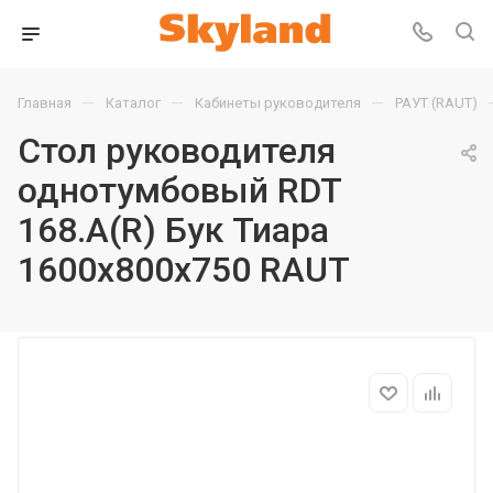
—
—
—
Главная
Каталог
Кабинеты руководителя
РАУТ (RAUT)
Стол руководителя
однотумбовый RDT
168.A(R) Бук Тиара
1600х800х750 RAUT