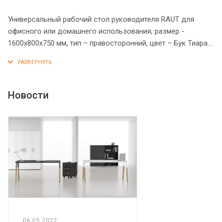
Универсальный рабочий стол руководителя RAUT для
офисного или домашнего использования, размер -
1600х800х750 мм, тип – правосторонний, цвет – Бук Тиара.
Стол оснащен фронтальной панелью и солидной
столешницей из ЛДСП 18 мм с рамочным профилем из
МДФ 30 мм (видимая толщина столешницы – 38 мм).
Прочные опоры из ЛДСП 54 мм имеют эффектное
Новости
расширение у основания. С правой стороны стола
установлена тумба с тремя ящиками и одной открытой
полочкой. На каждом ящике есть стильная металлическая
ручка. Надежная защита всех элементов из ЛДСП –
кромка ПВХ. Конструкция стола оснащена прочными
силовыми креплениями – эксцентриковыми стяжками.
Регулируемые по высоте опоры обеспечат столу
устойчивость на неровном полу.
06.05.2022