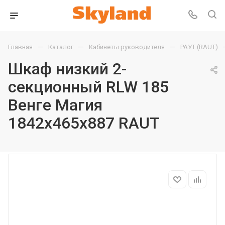
—
—
—
Главная
Каталог
Кабинеты руководителя
РАУТ (RAUT)
Шкаф низкий 2-
секционный RLW 185
Венге Магия
1842х465х887 RAUT