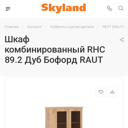
—
—
—
Главная
Каталог
Кабинеты руководителя
РАУТ (RAUT)
Шкаф
комбинированный RHC
89.2 Дуб Бофорд RAUT