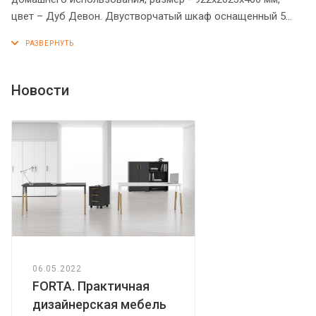
цвет – Дуб Девон. Двустворчатый шкаф оснащенный 5
полками, 2 нижние закрываются дверцами из ЛДСП под
цвет конструкции, три верхние – стеклянными дверцами.
На всех дверцах установлены стильные металлические
ручки. Верх оснащен солидным топом из ЛДСП 18 мм с
Новости
рамочным профилем из МДФ 30 мм. Фасады обрамлены
декоративными накладками из МДФ. Надежная защита
всех элементов из ЛДСП – кромка ПВХ. Конструкция
шкафа оснащена прочными силовыми креплениями –
эксцентриковыми стяжками. Регулируемые по высоте
опоры обеспечат устойчивость на неровном полу.
06.05.2022
FORTA. Практичная
дизайнерская мебель