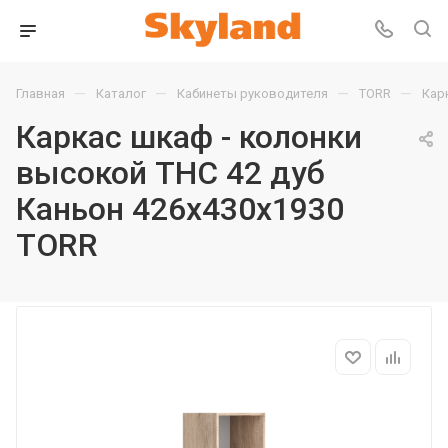
—
—
—
—
Главная
Каталог
Кабинеты руководителя
TORR
Кар
Каркас шкаф - колонки
высокой THC 42 дуб
Каньон 426х430х1930
TORR