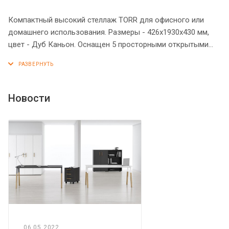
Компактный высокий стеллаж TORR для офисного или
домашнего использования. Размеры - 426х1930х430 мм,
цвет - Дуб Каньон. Оснащен 5 просторными открытыми
полками. Конструкция стеллажа оснащена прочными
силовыми креплениями – эксцентриковыми стяжками.
Надежная защита торцов всех элементов - кромка ПВХ 2
мм. Регулируемые по высоте опоры обеспечат стеллажу
Новости
устойчивость на неровном полу.
06.05.2022