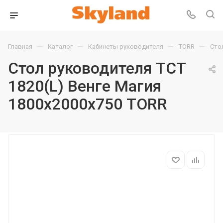
—
—
—
—
Главная
Каталог
Кабинеты руководителя
TORR
Сто
Стол руководителя TCT
1820(L) Венге Магия
1800х2000х750 TORR