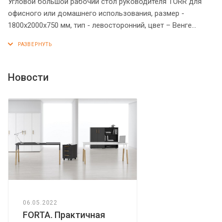
Угловой большой рабочий стол руководителя TORR для
офисного или домашнего использования, размер -
1800х2000х750 мм, тип - левосторонний, цвет – Венге
Магия. Оснащен надежными и долговечными опорами
увеличенной ширины из ЛДСП 38 мм, которые
расположены по краям стола. Между столешницей и
опорами установлены специальные проставки, что
Новости
создает эффект «парящей столешницы». Солидная и
прочная столешница 38 мм. Все торцевые поверхности
основных элементов стола облицованы глянцевой
акриловой кромкой 2 мм с декоративными полосками
внутри кромки, что придает ей 3D эффект. Торцы
дополнительных элементов надежно защищены кромкой
ПВХ 2 мм. Конструкция стола оснащена прочными
силовыми креплениями – эксцентриковыми стяжками.
Регулируемые по высоте опоры обеспечат столу
устойчивость на неровном полу.
06.05.2022
FORTA. Практичная