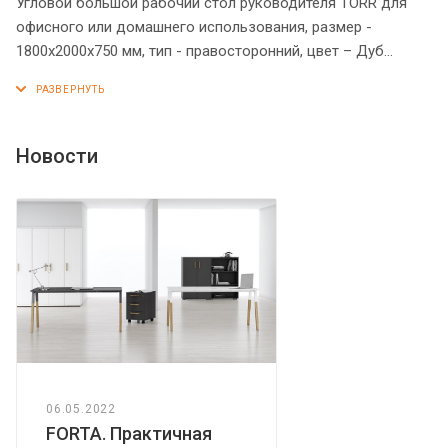
Угловой большой рабочий стол руководителя TORR для
офисного или домашнего использования, размер -
1800х2000х750 мм, тип - правосторонний, цвет – Дуб
Каньон. Оснащен надежными и долговечными опорами
увеличенной ширины из ЛДСП 38 мм, которые
расположены по краям стола. Между столешницей и
опорами установлены специальные проставки, что
Новости
создает эффект «парящей столешницы». Солидная и
прочная столешница 38 мм. Все торцевые поверхности
основных элементов стола облицованы глянцевой
акриловой кромкой 2 мм с декоративными полосками
внутри кромки, что придает ей 3D эффект. Торцы
дополнительных элементов надежно защищены кромкой
ПВХ 2 мм. Конструкция стола оснащена прочными
силовыми креплениями – эксцентриковыми стяжками.
Регулируемые по высоте опоры обеспечат столу
устойчивость на неровном полу.
06.05.2022
FORTA. Практичная