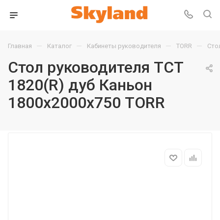
—
—
—
—
Главная
Каталог
Кабинеты руководителя
TORR
Сто
Стол руководителя TCT
1820(R) дуб Каньон
1800х2000х750 TORR