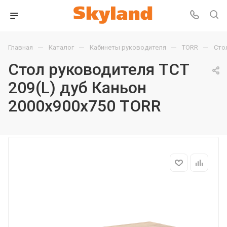
—
—
—
—
Главная
Каталог
Кабинеты руководителя
TORR
Сто
Стол руководителя TCT
209(L) дуб Каньон
2000х900х750 TORR