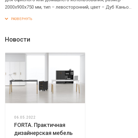
2000х900х750 мм, тип – левосторонний, цвет – Дуб Каньон.
Оснащен надежными и долговечными опорами
увеличенной ширины из ЛДСП 38 мм, которые
расположены по краям стола. Между столешницей и
опорами установлены специальные проставки, что
Новости
создает эффект «парящей столешницы». Солидная и
прочная столешница 38 мм. Все торцевые поверхности
основных элементов стола облицованы глянцевой
акриловой кромкой 2 мм с декоративными полосками
внутри кромки, что придает ей стильный 3D эффект. Торцы
дополнительных элементов надежно защищены кромкой
ПВХ 2 мм. Конструкция стола оснащена прочными
силовыми креплениями – эксцентриковыми стяжками.
Регулируемые по высоте опоры обеспечат столу
устойчивость на неровном полу.
06.05.2022
FORTA. Практичная
дизайнерская мебель