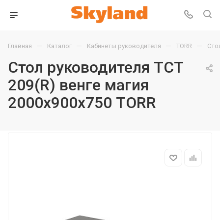
—
—
—
—
Главная
Каталог
Кабинеты руководителя
TORR
Сто
Стол руководителя TCT
209(R) венге магия
2000х900х750 TORR