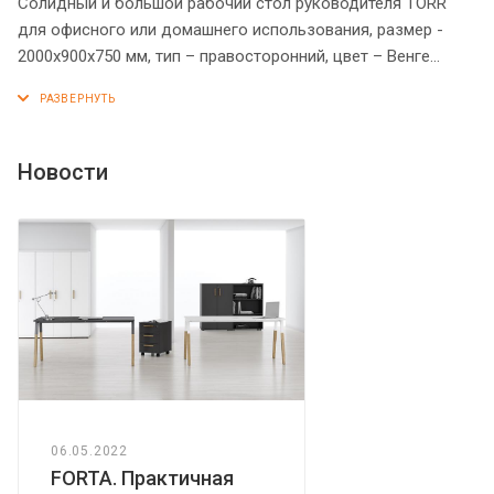
Солидный и большой рабочий стол руководителя TORR
для офисного или домашнего использования, размер -
2000х900х750 мм, тип – правосторонний, цвет – Венге
Магия. Оснащен надежными и долговечными опорами
увеличенной ширины из ЛДСП 38 мм, которые
расположены по краям стола. Между столешницей и
опорами установлены специальные проставки, что
Новости
создает эффект «парящей столешницы». Солидная и
прочная столешница 38 мм. Все торцевые поверхности
основных элементов стола облицованы глянцевой
акриловой кромкой 2 мм с декоративными полосками
внутри кромки, что придает ей стильный 3D эффект. Торцы
дополнительных элементов надежно защищены кромкой
ПВХ 2 мм. Конструкция стола оснащена прочными
силовыми креплениями – эксцентриковыми стяжками.
Регулируемые по высоте опоры обеспечат столу
устойчивость на неровном полу.
06.05.2022
FORTA. Практичная