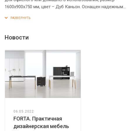
1600х900х750 мм, цвет – Дуб Каньон. Оснащен надежными
и долговечными опорами увеличенной ширины из ЛДСП 38
мм, которые расположены по краям стола. Между
столешницей и опорами установлены специальные
проставки, что создает эффект «парящей столешницы».
Новости
Солидная и прочная столешница 38 мм. Все торцевые
поверхности основных элементов стола облицованы
глянцевой акриловой кромкой 2 мм с декоративными
полосками внутри кромки, что придает ей 3D эффект.
Торцы дополнительных элементов надежно защищены
кромкой ПВХ 2 мм. Конструкция стола оснащена
прочными силовыми креплениями – эксцентриковыми
стяжками. Регулируемые по высоте опоры обеспечат
столу устойчивость на неровном полу.
06.05.2022
FORTA. Практичная
дизайнерская мебель