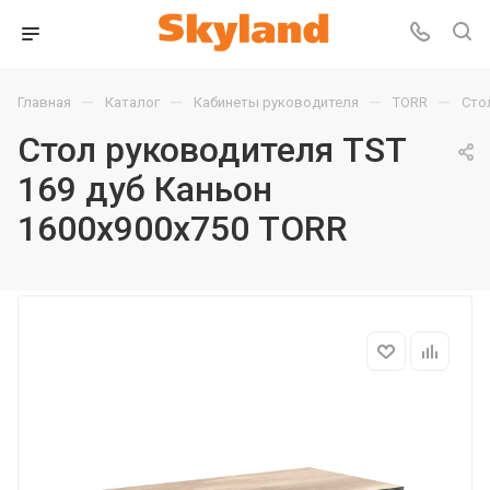
—
—
—
—
Главная
Каталог
Кабинеты руководителя
TORR
Сто
Стол руководителя TST
169 дуб Каньон
1600х900х750 TORR