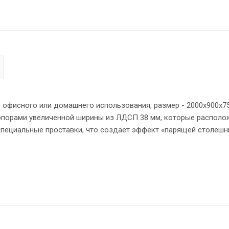
офисного или домашнего использования, размер - 2000х900х75
опорами увеличенной ширины из ЛДСП 38 мм, которые располо
специальные проставки, что создает эффект «парящей столешн
ерхности основных элементов стола облицованы глянцевой акр
 что придает ей 3D эффект. Торцы дополнительных элементов 
а прочными силовыми креплениями – эксцентриковыми стяжка
сть на неровном полу.