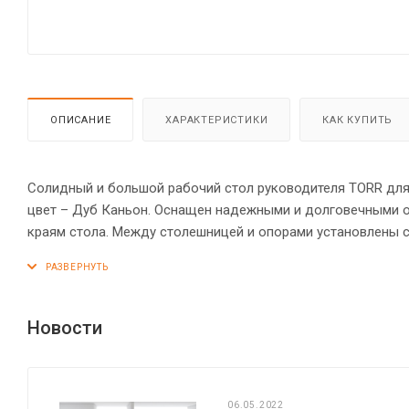
ОПИСАНИЕ
ХАРАКТЕРИСТИКИ
КАК КУПИТЬ
Солидный и большой рабочий стол руководителя TORR для 
цвет – Дуб Каньон. Оснащен надежными и долговечными 
краям стола. Между столешницей и опорами установлены 
Солидная и прочная столешница 38 мм. Все торцевые пов
кромкой 2 мм с декоративными полосками внутри кромки,
защищены кромкой ПВХ 2 мм. Конструкция стола оснащен
Регулируемые по высоте опоры обеспечат столу устойчиво
Новости
06.05.2022