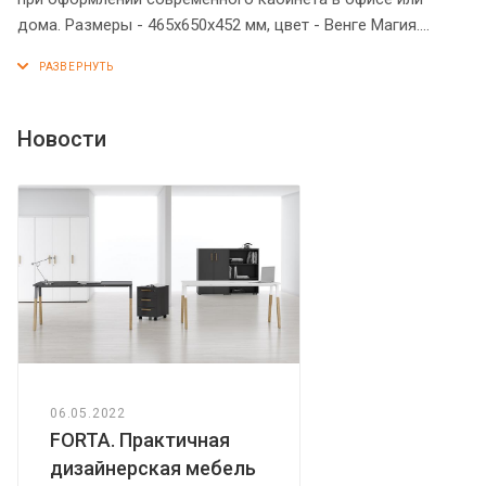
дома. Размеры - 465х650х452 мм, цвет - Венге Магия.
Тумба имеет солидный верхний топ 25 мм. Удобные
колесики с плавным ходом, надежная защита торцевых
поверхностей - кромка ПВХ 2 мм. Количество ящиков - 3.
Ящики тумбы оснащены центральным замком.
Новости
Конструкция тумбы оснащена прочными силовыми
креплениями – эксцентриковыми стяжками.
06.05.2022
FORTA. Практичная
дизайнерская мебель