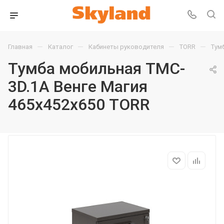
—
—
—
—
Главная
Каталог
Кабинеты руководителя
TORR
Тум
Тумба мобильная TMC-
3D.1A Венге Магия
465х452х650 TORR