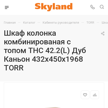
—
—
—
—
Главная
Каталог
Кабинеты руководителя
TORR
Шка
Шкаф колонка
комбинированая с
топом THC 42.2(L) Дуб
Каньон 432х450х1968
TORR