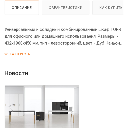
ОПИСАНИЕ
ХАРАКТЕРИСТИКИ
КАК КУПИТЬ
Универсальный и солидный комбинированный шкаф TORR
для офисного или домашнего использования. Размеры -
432х1968х450 мм, тип - левосторонний, цвет - Дуб Каньон.
Шкаф имеет солидный верхний топ 38 мм. Все торцевые
поверхности основных элементов шкафа облицованы
глянцевой акриловой пленкой 2 мм с декоративными
полосками внутри кромки, что придает ей стильный 3D
Новости
эффект. Торцы дополнительных элементов надежно
защищены кромкой ПВХ 2 мм. Оснащен 5 полками, две
нижние полки закрыты дверцей из ЛДСП, три верхние -
стеклянной дверцей. На всех дверцах имеются
долговечные и стильные металлические ручки.
Конструкция шкафа оснащена прочными силовыми
креплениями – эксцентриковыми стяжками. Регулируемые
по высоте опоры обеспечат шкафу устойчивость на