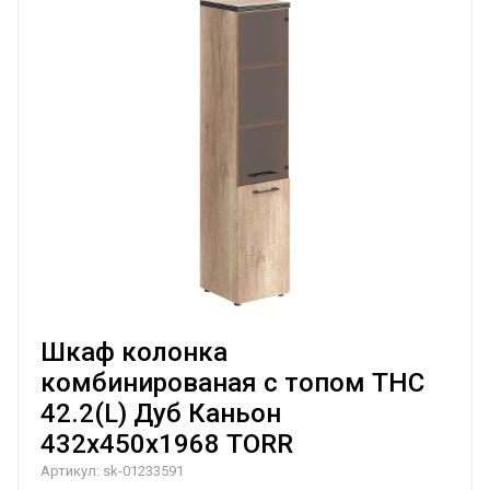
Шкаф колонка
комбинированая с топом THC
42.2(L) Дуб Каньон
432х450х1968 TORR
Артикул:
sk-01233591