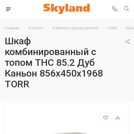
—
—
—
—
Главная
Каталог
Кабинеты руководителя
TORR
Шка
Шкаф
комбинированный с
топом THC 85.2 Дуб
Каньон 856х450х1968
TORR