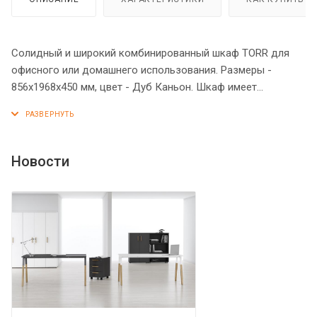
Солидный и широкий комбинированный шкаф TORR для
офисного или домашнего использования. Размеры -
856х1968х450 мм, цвет - Дуб Каньон. Шкаф имеет
солидный верхний топ 38 мм. Все торцевые поверхности
основных элементов шкафа облицованы глянцевой
акриловой пленкой 2 мм с декоративными полосками
внутри кромки, что придает ей стильный 3D эффект. Торцы
Новости
дополнительных элементов надежно защищены кромкой
ПВХ 2 мм. Двустворчатый шкаф оснащенный 5
просторными полками, две нижние полки закрыты
дверцами из ЛДСП, три верхние – стеклянными дверцами.
На всех дверцах имеются долговечные и стильные
металлические ручки. Конструкция шкафа оснащена
прочными силовыми креплениями – эксцентриковыми
стяжками. Регулируемые по высоте опоры обеспечат
шкафу устойчивость на неровном полу.