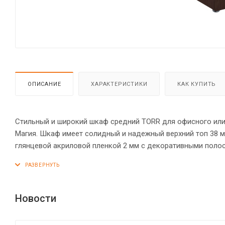
ОПИСАНИЕ
ХАРАКТЕРИСТИКИ
КАК КУПИТЬ
Стильный и широкий шкаф средний TORR для офисного или 
Магия. Шкаф имеет солидный и надежный верхний топ 38 
глянцевой акриловой пленкой 2 мм с декоративными полос
дополнительных элементов надежно защищены кромкой ПВ
дверцами из ЛДСП. На дверцах установлены долговечные 
прочными силовыми креплениями – эксцентриковыми стяжк
неровном полу.
Новости