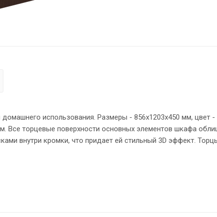
домашнего использования. Размеры - 856х1203х450 мм, цвет -
мм. Все торцевые поверхности основных элементов шкафа обл
ками внутри кромки, что придает ей стильный 3D эффект. Торц
Х 2 мм. Двустворчатый шкаф оснащен 3 полками, которые за
и стильные металлические ручки. Конструкция шкафа оснащен
ами. Регулируемые по высоте опоры обеспечат шкафу устойчи