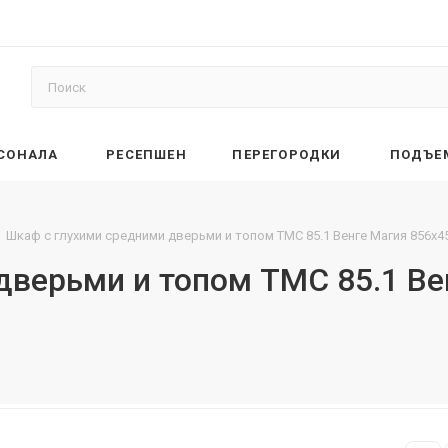
РСОНАЛА
РЕСЕПШЕН
ПЕРЕГОРОДКИ
ПОДЪЕ
Шкаф с глухими средними дверьми и топом TMC 85.1 Венге Магия 856х4
дверьми и топом TMC 85.1 Ве