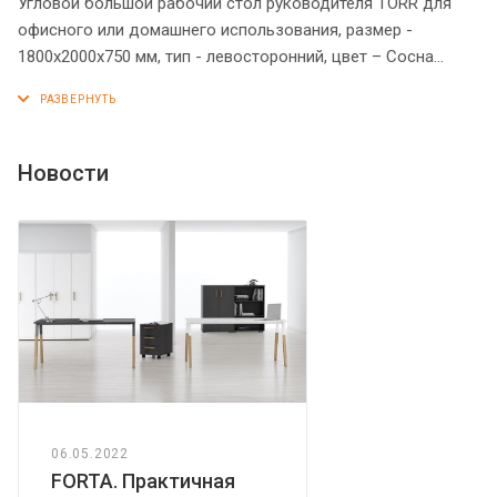
Угловой большой рабочий стол руководителя TORR для
офисного или домашнего использования, размер -
1800х2000х750 мм, тип - левосторонний, цвет – Сосна
Эдмонт. Оснащен надежными и долговечными опорами
увеличенной ширины из ЛДСП 38 мм, которые
расположены по краям стола. Между столешницей и
опорами установлены специальные проставки, что
Новости
создает эффект «парящей столешницы». Солидная и
прочная столешница 38 мм. Все торцевые поверхности
основных элементов стола облицованы глянцевой
акриловой кромкой 2 мм с декоративными полосками
внутри кромки, что придает ей 3D эффект. Торцы
дополнительных элементов надежно защищены кромкой
ПВХ 2 мм. Конструкция стола оснащена прочными
силовыми креплениями – эксцентриковыми стяжками.
Регулируемые по высоте опоры обеспечат столу
устойчивость на неровном полу.
06.05.2022
FORTA. Практичная