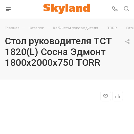
—
—
—
—
Главная
Каталог
Кабинеты руководителя
TORR
Сто
Стол руководителя TCT
1820(L) Сосна Эдмонт
1800х2000х750 TORR