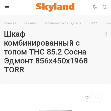
—
—
—
—
Главная
Каталог
Кабинеты руководителя
TORR
Шка
Шкаф
комбинированный с
топом THC 85.2 Сосна
Эдмонт 856х450х1968
TORR