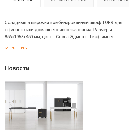
Солидный и широкий комбинированный шкаф TORR для
офисного или домашнего использования. Размеры -
856х1968х450 мм, цвет - Сосна Эдмонт. Шкаф имеет
солидный верхний топ 38 мм. Все торцевые поверхности
основных элементов шкафа облицованы глянцевой
акриловой пленкой 2 мм с декоративными полосками
внутри кромки, что придает ей стильный 3D эффект. Торцы
Новости
дополнительных элементов надежно защищены кромкой
ПВХ 2 мм. Двустворчатый шкаф оснащенный 5
просторными полками, две нижние полки закрыты
дверцами из ЛДСП, три верхние – стеклянными дверцами.
На всех дверцах имеются долговечные и стильные
металлические ручки. Конструкция шкафа оснащена
прочными силовыми креплениями – эксцентриковыми
стяжками. Регулируемые по высоте опоры обеспечат
шкафу устойчивость на неровном полу.