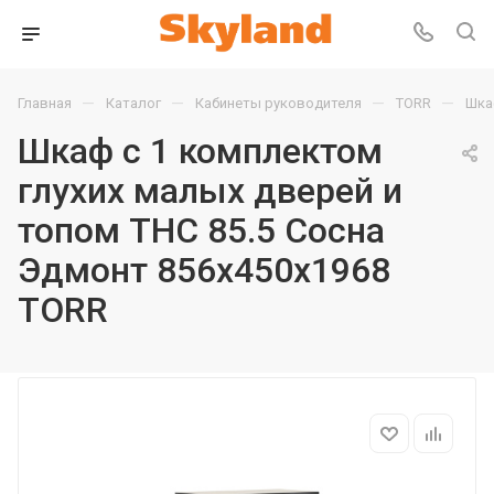
—
—
—
—
Главная
Каталог
Кабинеты руководителя
TORR
Шка
Шкаф с 1 комплектом
глухих малых дверей и
топом THC 85.5 Сосна
Эдмонт 856х450х1968
TORR