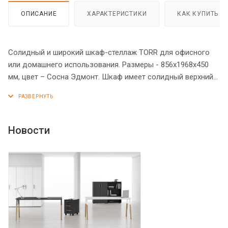
ОПИСАНИЕ
ХАРАКТЕРИСТИКИ
КАК КУПИТЬ
Солидный и широкий шкаф-стеллаж TORR для офисного
или домашнего использования. Размеры - 856х1968х450
мм, цвет – Сосна Эдмонт. Шкаф имеет солидный верхний
топ 38 мм. Все торцевые поверхности основных элементов
шкафа облицованы глянцевой акриловой пленкой 2 мм с
декоративными полосками внутри кромки, что придает ей
стильный 3D эффект. Торцы дополнительных элементов
Новости
надежно защищены кромкой ПВХ 2 мм. Оснащен 5
полками, две нижние полки закрыты дверцами из ЛДСП,
три верхние – открыты. На дверцах установлены
долговечные и стильные металлические ручки.
Конструкция шкафа оснащена прочными силовыми
креплениями – эксцентриковыми стяжками. Регулируемые
по высоте опоры обеспечат шкафу устойчивость на
неровном полу.