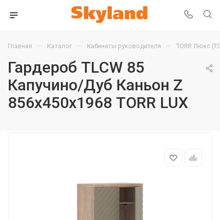
—
—
—
Главная
Каталог
Кабинеты руководителя
TORR Люкс (T
Гардероб TLCW 85
Капучино/Дуб Каньон Z
856х450х1968 TORR LUX