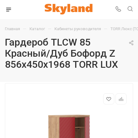
—
—
—
Главная
Каталог
Кабинеты руководителя
TORR Люкс (T
Гардероб TLCW 85
Красный/Дуб Бофорд Z
856х450х1968 TORR LUX