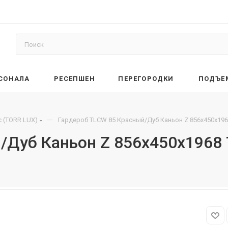
РСОНАЛА
РЕСЕПШЕН
ПЕРЕГОРОДКИ
ПОДЪЕ
—
 (TORR LUX)
Гардероб TLCW 85 Красный/Дуб Каньон Z 856х450х19
/Дуб Каньон Z 856х450х1968