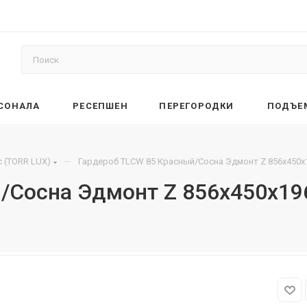
РСОНАЛА
РЕСЕПШЕН
ПЕРЕГОРОДКИ
ПОДЪЕ
—
 (TORR LUX)
Гардероб TLCW 85 Красный/Сосна Эдмонт Z 856х450х
/Сосна Эдмонт Z 856х450х19