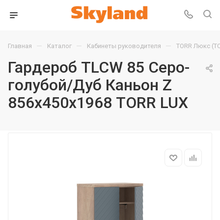
—
—
—
Главная
Каталог
Кабинеты руководителя
TORR Люкс (T
Гардероб TLCW 85 Серо-
голубой/Дуб Каньон Z
856х450х1968 TORR LUX